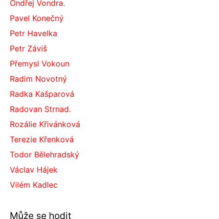
Ondřej Vondra.
Pavel Konečný
Petr Havelka
Petr Záviš
Přemysl Vokoun
Radim Novotný
Radka Kašparová
Radovan Strnad.
Rozálie Křivánková
Terezie Křenková
Todor Bělehradský
Václav Hájek
Vilém Kadlec
Může se hodit