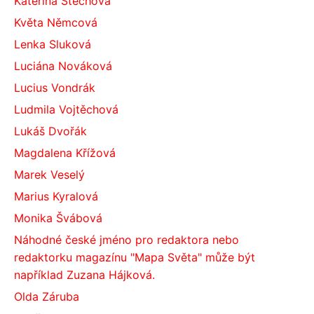
Kateřina Štechová
Květa Němcová
Lenka Sluková
Luciána Nováková
Lucius Vondrák
Ludmila Vojtěchová
Lukáš Dvořák
Magdalena Křížová
Marek Veselý
Marius Kyralová
Monika Švábová
Náhodné české jméno pro redaktora nebo
redaktorku magazínu "Mapa Světa" může být
například Zuzana Hájková.
Olda Záruba