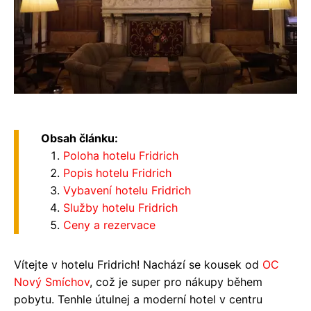
Obsah článku:
Poloha hotelu Fridrich
Popis hotelu Fridrich
Vybavení hotelu Fridrich
Služby hotelu Fridrich
Ceny a rezervace
Vítejte v hotelu Fridrich! Nachází se kousek od
OC
Nový Smíchov
, což je super pro nákupy během
pobytu. Tenhle útulnej a moderní hotel v centru