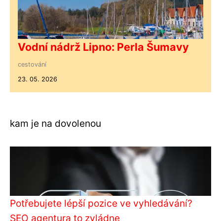
Vodní nádrž Lipno: Perla Šumavy
cestování
23. 05. 2026
kam je na dovolenou
Potřebujete lépší pozice ve vyhledávání?
SEO agentura to zvládne