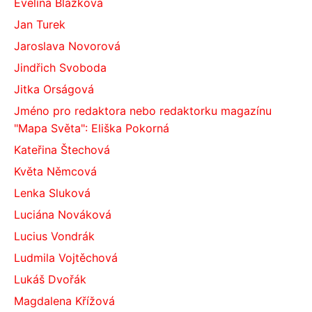
Evelína Blažková
Jan Turek
Jaroslava Novorová
Jindřich Svoboda
Jitka Orságová
Jméno pro redaktora nebo redaktorku magazínu
"Mapa Světa": Eliška Pokorná
Kateřina Štechová
Květa Němcová
Lenka Sluková
Luciána Nováková
Lucius Vondrák
Ludmila Vojtěchová
Lukáš Dvořák
Magdalena Křížová