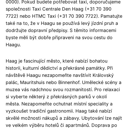
0000). Pokud budete potřebovat taxi, doporučujeme
společnosti Taxi Centrale Den Haag (+31 70 390
7722) nebo HTMC Taxi (+31 70 390 7722). Pamatujte
také na to, že v Haagu se používá levý jízdní pruh a
dodržujte dopravní předpisy. S těmito informacemi
byste měli být dobře připraveni na svou cestu do
Haagu.
Haag je fascinující město, které nabízí bohatou
historii, kulturní dědictví a překrásné památky. Při
návštěvě Haagu nezapomeňte navštívit Královský
palác, Mauritshuis nebo Binnenhof. Umělecké scény a
muzea vás nadchnou svou rozmanitostí. Pro relaxaci
si vyberte některý z překrásných parků v okolí
města. Nezapomeňte ochutnat místní speciality a
vyzkoušet tradiční gastronomii. Haag také nabízí
skvělé možnosti nákupů a zábavy. Ubytování lze najít
ve velkém výběru hotelů či apartmánů. Doprava po