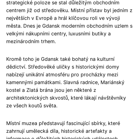
strategické poloze se stal důležitým obchodním
centrem již od středověku. Místní přístav byl jedním z
největších v Evropě a hrál klíčovou roli ve vývoji
města. Dnes je Gdansk moderním obchodním uzlem s
velkými nákupními centry, luxusními butiky a
mezinárodním trhem.
Kromě toho je Gdansk také bohatý na kulturní
dědictví. Středověké uličky s historickými domy
nabízejí unikátní atmosféru pro procházky mezi
kamennými památkami. Slavná radnice, Mariánský
kostel a Zlatá brána jsou jen některé z
architektonických skvostů, které lákají návštěvníky
ze všech koutů světa.
Místní muzea představují fascinující sbírky, které
zahrnují umělecká díla, historické artefakty a
informace o důležitých historických událostech.