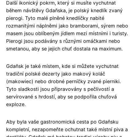
Další ikonický pokrm, který si musíte vychutnat
během návštěvy Gdaňska, je polský knedlík zvaný
pierogi. Tyto malé plněné knedlíčky nabité
rozmanitými náplněmi jako bramborami, sýrem nebo
masem jsou oblíbeným jídlem mezi místními i turisty.
Pierogi jsou podávány s různými omáčkami nebo
smetanou, aby se jejich chuť dostala na maximum.
Gdaňsk je také místem, kde si můžete vychutnat
tradiční polské dezerty jako makový koláč
(makowiec) nebo drobné perníčky zvané pierniki.
Tyto sladkosti jsou připravovány s pečlivostí a
servírované s hrdostí, aby se podpořila chuťová
exploze.
Aby byla vaše gastronomická cesta po Gdaňsku
kompletní, nezapomeňte ochutnat také místní piva a
destiláty. Gdaňsk má bohatou tradici výroby piv a