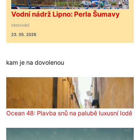
Vodní nádrž Lipno: Perla Šumavy
cestování
23. 05. 2026
kam je na dovolenou
Ocean 48: Plavba snů na palubě luxusní lodě