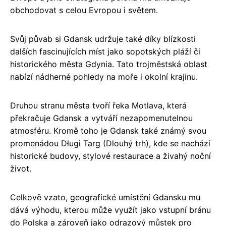
obchodovat s celou Evropou i světem.
Svůj půvab si Gdansk udržuje také díky blízkosti
dalších fascinujících míst jako sopotských pláží či
historického města Gdynia. Tato trojměstská oblast
nabízí nádherné pohledy na moře i okolní krajinu.
Druhou stranu města tvoří řeka Motlava, která
překračuje Gdansk a vytváří nezapomenutelnou
atmosféru. Kromě toho je Gdansk také známý svou
promenádou Długi Targ (Dlouhý trh), kde se nachází
historické budovy, stylové restaurace a živahý noční
život.
Celkově vzato, geografické umístění Gdansku mu
dává výhodu, kterou může využít jako vstupní bránu
do Polska a zároveň jako odrazový můstek pro