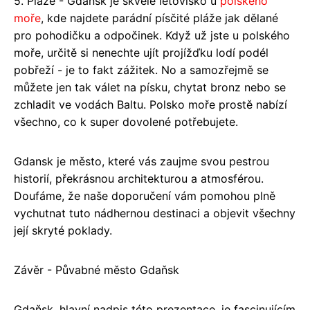
5. Pláže - Gdansk je skvělé letovisko u
polského
moře
, kde najdete parádní písčité pláže jak dělané
pro pohodičku a odpočinek. Když už jste u polského
moře, určitě si nenechte ujít projížďku lodí podél
pobřeží - je to fakt zážitek. No a samozřejmě se
můžete jen tak válet na písku, chytat bronz nebo se
zchladit ve vodách Baltu. Polsko moře prostě nabízí
všechno, co k super dovolené potřebujete.
Gdansk je město, které vás zaujme svou pestrou
historií, překrásnou architekturou a atmosférou.
Doufáme, že naše doporučení vám pomohou plně
vychutnat tuto nádhernou destinaci a objevit všechny
její skryté poklady.
Závěr - Půvabné město Gdaňsk
Gdaňsk, hlavní nadpis této prezentace, je fascinujícím