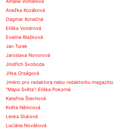
Amálie Vomelová
Anežka Kozáková
Dagmar Konečná
Eliška Vondrová
Evelína Blažková
Jan Turek
Jaroslava Novorová
Jindřich Svoboda
Jitka Orságová
Jméno pro redaktora nebo redaktorku magazínu
"Mapa Světa": Eliška Pokorná
Kateřina Štechová
Květa Němcová
Lenka Sluková
Luciána Nováková