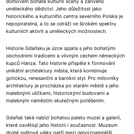
domovem bohaté kulturní scény a zářivého
uměleckého dědictví. Jeho důležitost jako
historického a kulturního centra severního Polska je
nepopiratelná, a to se odráží ve širokém spektru
kulturních aktivit a uměleckých možnostech.
Historie Gdaňsku je úzce spjata s jeho bohatými
obchodními tradicemi a vlivným cechem německých
kupců Hanza. Tato historie přispěla k formování
unikátní architektury města, která kombinuje
gotickou, renesanční a barokní styl. Pro milovníky
architektury je procházka po starém městě s jeho
malebnými uličkami, historickými budovami a
malebným náměstím skutečným potěšením.
Gdaňsk také nabízí bohatou paletu muzeí a galerií,
které osvětlují jeho historii i současnost. Muzeum
druhé světové války patří mezi nejvýznamnější