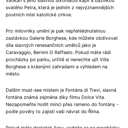
Vatikán s jeho slavnou Sixtinskou kaplí a bazilikou
svatého Petra, která je jedním z nejvýznamnějších
poutních míst katolické církve.
Pro milovníky umění je pak nepřehlédnutelnou
zastávkou Galerie Borghese, kde můžete obdivovat
díla slavných renesančních umělců jako je
Caravaggio, Bernini či Raffaelo. Pokud máte rádi
procházky po parku, určitě si nenechte ujít Villa
Borghese s krásnými zahradami a výhledem na
město.
Dalším must-see místem je Fontána di Trevi, slavná
fontána známá zejména díky filmu Dolce Vita.
Nezapomeňte hodit minci přes rameno do fontány -
podle pověry to zajistí vaši návrat do Říma.
Pokud máte dostatek času, vydejte se na procházku