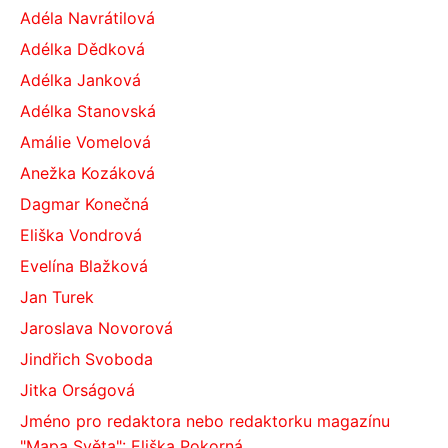
Adéla Navrátilová
Adélka Dědková
Adélka Janková
Adélka Stanovská
Amálie Vomelová
Anežka Kozáková
Dagmar Konečná
Eliška Vondrová
Evelína Blažková
Jan Turek
Jaroslava Novorová
Jindřich Svoboda
Jitka Orságová
Jméno pro redaktora nebo redaktorku magazínu
"Mapa Světa": Eliška Pokorná