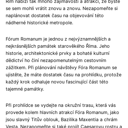
Řím nabízí tak mnoho zajímavostí a atrakcí, že byste
se sem mohli vrátit znovu a znovu. Nezapomeňte si
naplánovat dostatek času na objevování této
nádherné historické metropole.
Fórum Romanum je jednou z nejvýznamnějších a
nejkrásnějších památek starověkého Říma. Jeho
historie, architektonické prvky a bohaté kulturní
dědictví ho činí nezapomenutelným cestovním
zážitkem. Při plánování návštěvy Fóra Romanum se
ujistěte, že máte dostatek času na prohlídku, protože
každý krok odhaluje novou fascinující část této
tajemné památky.
Při prohlídce se vydejte na okružní trasu, která vás
provede kolem hlavních atrakcí Fóra Romanum, jako
jsou slavný Titův oblouk, Bazilika Maxentia a chrám
Vesta. Nezapomeňte si také projít Caesarovu rostru a