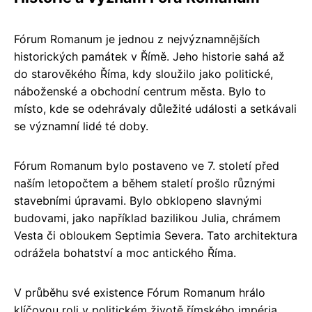
Fórum Romanum je jednou z nejvýznamnějších
historických památek v Římě. Jeho historie sahá až
do starověkého Říma, kdy sloužilo jako politické,
náboženské a obchodní centrum města. Bylo to
místo, kde se odehrávaly důležité události a setkávali
se významní lidé té doby.
Fórum Romanum bylo postaveno ve 7. století před
naším letopočtem a během staletí prošlo různými
stavebními úpravami. Bylo obklopeno slavnými
budovami, jako například bazilikou Julia, chrámem
Vesta či obloukem Septimia Severa. Tato architektura
odrážela bohatství a moc antického Říma.
V průběhu své existence Fórum Romanum hrálo
klíčovou roli v politickém životě římského impéria.