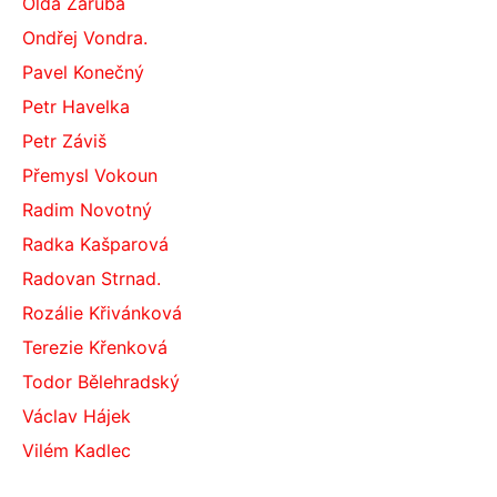
Olda Záruba
Ondřej Vondra.
Pavel Konečný
Petr Havelka
Petr Záviš
Přemysl Vokoun
Radim Novotný
Radka Kašparová
Radovan Strnad.
Rozálie Křivánková
Terezie Křenková
Todor Bělehradský
Václav Hájek
Vilém Kadlec