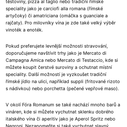
těstoviny, pizza al taglio nebo tradiční římské
speciality jako je carciofi alla romana (římské
artyčoky) či amatriciana (omáčka s guanciale a
rajčaty). Pro milovníky vína je zde také velký výběr
vinoték a enoték.
Pokud preferujete levnější možnosti stravování,
doporučujeme navštívit trhy jako je Mercato di
Campagna Amica nebo Mercato di Testaccio, kde si
můžete koupit čerstvé suroviny a ochutnat místní
speciality. Další možností je vyzkoušet tradiční
římské jídlo na ulici, například suppli (fritované rizoto
s nádivkou) nebo porchetta (pečené vepřové maso).
V okolí Fóra Romanum se také nachází mnoho barů a
vináren, kde si můžete vychutnat sklenku dobrého
italského vína či aperitiv jako je Aperol Spritz nebo
Negroni. Nezapomeňte si také vychutnat slavný