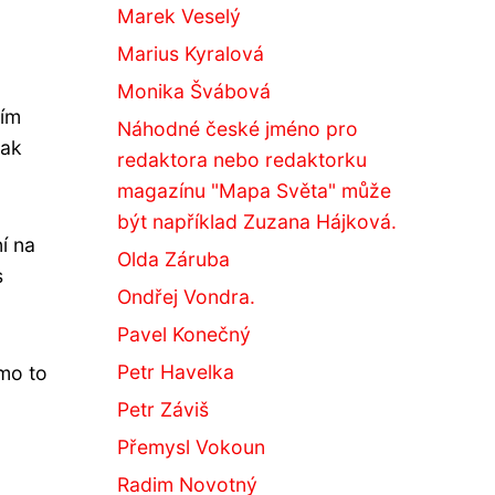
Marek Veselý
Marius Kyralová
Monika Švábová
ším
Náhodné české jméno pro
jak
redaktora nebo redaktorku
magazínu "Mapa Světa" může
být například Zuzana Hájková.
í na
Olda Záruba
s
Ondřej Vondra.
Pavel Konečný
Petr Havelka
mo to
Petr Záviš
Přemysl Vokoun
Radim Novotný