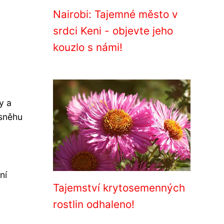
Nairobi: Tajemné město v
srdci Keni - objevte jeho
kouzlo s námi!
y a
 sněhu
o
ní
Tajemství krytosemenných
rostlin odhaleno!