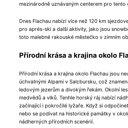
mezinárodně uznávaným centerem pro tento 
Dnes Flachau nabízí více než 120 km sjezdov
pro aprés-ski a další aktivity, jako jsou snow
toto malebné rakouské městečko v zimním obdo
Přírodní krása a krajina okolo F
Přírodní krása a krajina okolo Flachau jsou ne
úchvatnými Alpami v Salcbursku, což znamená
ledovým jezerům a divokým řekám. Okolní lesy
medvědů a vlků. Tenhle horský ráj nabízí nád
začínající i pokročilé lyžaře. Když si odpočine
nebo se podívat na historické památky v okol
nádherných přírodních scenérií.