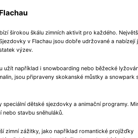
 Flachau
bízí širokou škálu zimních aktivit pro každého. Největ
Sjezdovky v Flachau jsou dobře udržované a nabízejí 
statek výzev.
u užít například i snowboarding nebo běžecké lyžován
drenalin, jsou připraveny skokanské můstky a snowpark 
y speciální dětské sjezdovky a animační programy. Mi
ní nebo stavbu sněhuláků.
lší zimní zážitky, jako například romantické projížďky