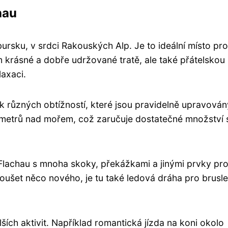
hau
ursku, v srdci Rakouských Alp. Je to ideální místo pro
om krásné a dobře udržované tratě, ale také přátelskou
axaci.
k různých obtížností, které jsou pravidelně upravován
 metrů nad mořem, což zaručuje dostatečné množství
Flachau s mnoha skoky, překážkami a jinými prvky pr
zkoušet něco nového, je tu také ledová dráha pro brusle
ích aktivit. Například romantická jízda na koni okolo