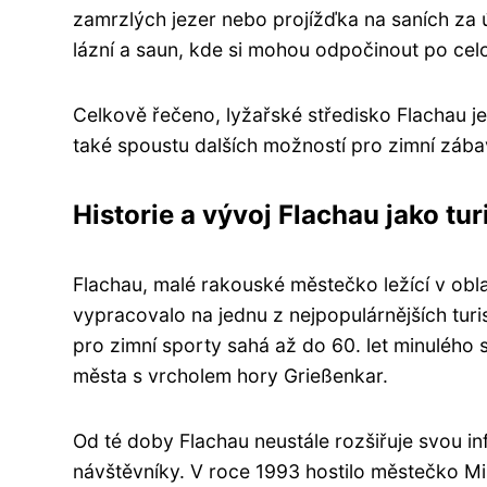
zamrzlých jezer nebo projížďka na saních za ú
lázní a saun, kde si mohou odpočinout po cel
Celkově řečeno, lyžařské středisko Flachau je i
také spoustu dalších možností pro zimní zábav
Historie a vývoj Flachau jako tur
Flachau, malé rakouské městečko ležící v oblas
vypracovalo na jednu z nejpopulárnějších turis
pro zimní sporty sahá až do 60. let minulého s
města s vrcholem hory Grießenkar.
Od té doby Flachau neustále rozšiřuje svou in
návštěvníky. V roce 1993 hostilo městečko Mis