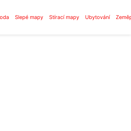
roda
Slepé mapy
Stírací mapy
Ubytování
Zeměp