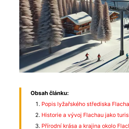
Obsah článku:
Popis lyžařského střediska Flach
Historie a vývoj Flachau jako turi
Přírodní krása a krajina okolo Fla