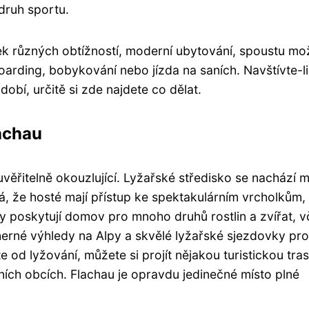
druh sportu.
ek různých obtížností, moderní ubytování, spoustu mo
boarding, bobykování nebo jízda na saních. Navštívte-li
bí, určitě si zde najdete co dělat.
lachau
uvěřitelně okouzlující. Lyžařské středisko se nachází 
, že hosté mají přístup ke spektakulárním vrcholkům,
 poskytují domov pro mnoho druhů rostlin a zvířat, v
herné výhledy na Alpy a skvělé lyžařské sjezdovky pro
te od lyžování, můžete si projít nějakou turistickou tra
ních obcích. Flachau je opravdu jedinečné místo plné