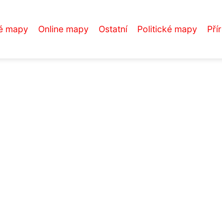
é mapy
Online mapy
Ostatní
Politické mapy
Pří