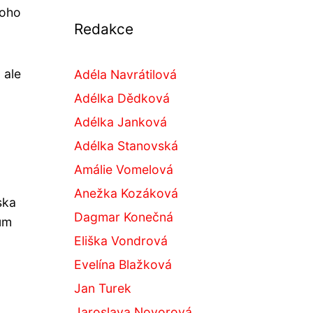
noho
Redakce
 ale
Adéla Navrátilová
Adélka Dědková
Adélka Janková
Adélka Stanovská
Amálie Vomelová
Anežka Kozáková
ska
Dagmar Konečná
rum
Eliška Vondrová
Evelína Blažková
Jan Turek
Jaroslava Novorová