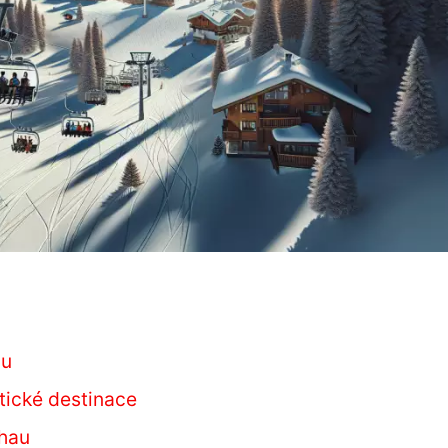
au
stické destinace
chau