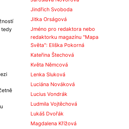
Jindřich Svoboda
Jitka Orságová
žností
Jméno pro redaktora nebo
 tedy
redaktorku magazínu "Mapa
Světa": Eliška Pokorná
Kateřina Štechová
Květa Němcová
mezi
Lenka Sluková
Luciána Nováková
četně
Lucius Vondrák
Ludmila Vojtěchová
su
Lukáš Dvořák
Magdalena Křížová