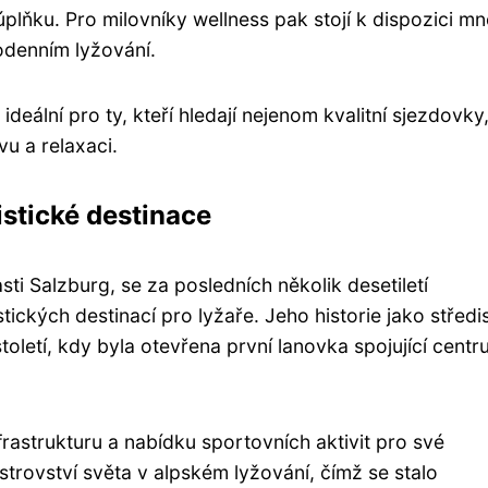
plňku. Pro milovníky wellness pak stojí k dispozici m
odenním lyžování.
deální pro ty, kteří hledají nejenom kvalitní sjezdovky,
u a relaxaci.
istické destinace
ti Salzburg, se za posledních několik desetiletí
tických destinací pro lyžaře. Jeho historie jako středi
toletí, kdy byla otevřena první lanovka spojující cent
frastrukturu a nabídku sportovních aktivit pro své
trovství světa v alpském lyžování, čímž se stalo