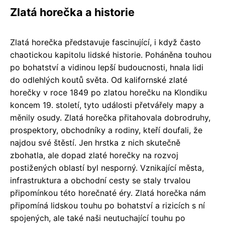
Zlatá horečka a historie
Zlatá horečka představuje fascinující, i když často
chaotickou kapitolu lidské historie. Poháněna touhou
po bohatství a vidinou lepší budoucnosti, hnala lidi
do odlehlých koutů světa. Od kalifornské zlaté
horečky v roce 1849 po zlatou horečku na Klondiku
koncem 19. století, tyto události přetvářely mapy a
měnily osudy. Zlatá horečka přitahovala dobrodruhy,
prospektory, obchodníky a rodiny, kteří doufali, že
najdou své štěstí. Jen hrstka z nich skutečně
zbohatla, ale dopad zlaté horečky na rozvoj
postižených oblastí byl nesporný. Vznikající města,
infrastruktura a obchodní cesty se staly trvalou
připomínkou této horečnaté éry. Zlatá horečka nám
připomíná lidskou touhu po bohatství a rizicích s ní
spojených, ale také naši neutuchající touhu po