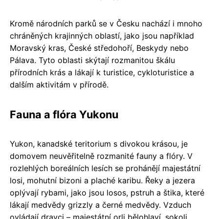
Kromě národních parků se v Česku nachází i mnoho
chráněných krajinných oblastí, jako jsou například
Moravský kras, České středohoří, Beskydy nebo
Pálava. Tyto oblasti skýtají rozmanitou škálu
přírodních krás a lákají k turistice, cykloturistice a
dalším aktivitám v přírodě.
Fauna a flóra Yukonu
Yukon, kanadské teritorium s divokou krásou, je
domovem neuvěřitelně rozmanité fauny a flóry. V
rozlehlých boreálních lesích se prohánějí majestátní
losi, mohutní bizoni a plaché karibu. Řeky a jezera
oplývají rybami, jako jsou losos, pstruh a štika, které
lákají medvědy grizzly a černé medvědy. Vzduch
ovládají dravci – majestátní orli bělohlaví, sokoli