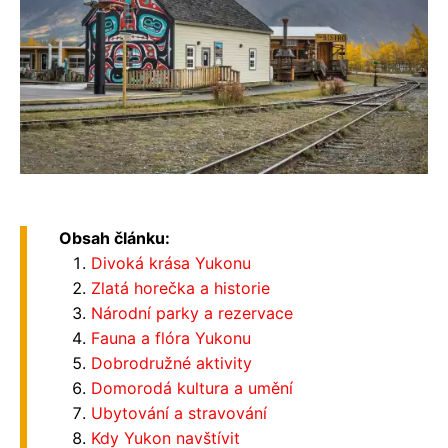
Obsah článku:
Divoká krása Yukonu
Zlatá horečka a historie
Národní parky a rezervace
Fauna a flóra Yukonu
Dobrodružné aktivity
Domorodá kultura a umění
Ubytování a stravování
Kdy Yukon navštívit