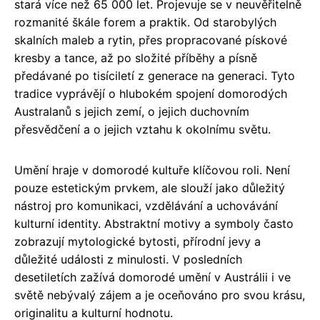
stará více než 65 000 let. Projevuje se v neuvěřitelně
rozmanité škále forem a praktik. Od starobylých
skalních maleb a rytin, přes propracované pískové
kresby a tance, až po složité příběhy a písně
předávané po tisíciletí z generace na generaci. Tyto
tradice vyprávějí o hlubokém spojení domorodých
Australanů s jejich zemí, o jejich duchovním
přesvědčení a o jejich vztahu k okolnímu světu.
Umění hraje v domorodé kultuře klíčovou roli. Není
pouze estetickým prvkem, ale slouží jako důležitý
nástroj pro komunikaci, vzdělávání a uchovávání
kulturní identity. Abstraktní motivy a symboly často
zobrazují mytologické bytosti, přírodní jevy a
důležité události z minulosti. V posledních
desetiletích zažívá domorodé umění v Austrálii i ve
světě nebývalý zájem a je oceňováno pro svou krásu,
originalitu a kulturní hodnotu.