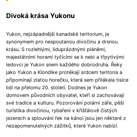
Divoká krása Yukonu
Yukon, nejzápadnější kanadské teritorium, je
synonymem pro nespoutanou divočinu a drsnou
krásu. S rozlehlými, liduprázdnými pláněmi,
majestátními horami tyčícími se k nebi a třpytivými
ledovci je Yukon snem každého dobrodruha. Řeky
jako Yukon a Klondike protékají srdcem teritoria a
připomínají zlatou horečku, která sem přilákala tisíce
lidí na přelomu 20. století. Dodnes je Yukon
domovem původních obyvatel, kteří si zachovávají
své tradice a kulturu. Pozorování polární záře, pěší
turistika divočinou, rybaření v křišťálově čistých
jezerech a splouvání řek na kánoi jsou jen některé z
nezapomenutelných zážitků, které Yukon nabízí.