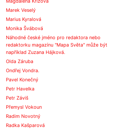
Magdalena Křížová
Marek Veselý
Marius Kyralová
Monika Švábová
Náhodné české jméno pro redaktora nebo
redaktorku magazínu "Mapa Světa" může být
například Zuzana Hájková.
Olda Záruba
Ondřej Vondra.
Pavel Konečný
Petr Havelka
Petr Záviš
Přemysl Vokoun
Radim Novotný
Radka Kašparová