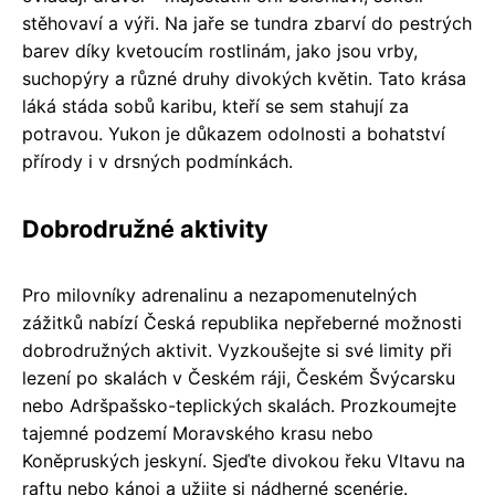
stěhovaví a výři. Na jaře se tundra zbarví do pestrých
barev díky kvetoucím rostlinám, jako jsou vrby,
suchopýry a různé druhy divokých květin. Tato krása
láká stáda sobů karibu, kteří se sem stahují za
potravou. Yukon je důkazem odolnosti a bohatství
přírody i v drsných podmínkách.
Dobrodružné aktivity
Pro milovníky adrenalinu a nezapomenutelných
zážitků nabízí Česká republika nepřeberné možnosti
dobrodružných aktivit. Vyzkoušejte si své limity při
lezení po skalách v Českém ráji, Českém Švýcarsku
nebo Adršpašsko-teplických skalách. Prozkoumejte
tajemné podzemí Moravského krasu nebo
Koněpruských jeskyní. Sjeďte divokou řeku Vltavu na
raftu nebo kánoi a užijte si nádherné scenérie.