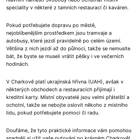
speciality v některé z tamních restaurací či kaváren.
Pokud potřebujete dopravu po městě,
nejoblíbenějším prostředkem jsou tramvaje a
autobusy, které jezdí pravidelně po celém území.
Většina z nich jezdí až do půlnoci, takže se nemusíte
bát, že byste se museli vrátit pěšky i ve večerních
hodinách.
V Charkově platí ukrajinská hřivna (UAH), avšak v
některých obchodech a restauracích přijímají i
kreditní karty. Místní obyvatelé jsou velmi přátelští a
ochotní, takže se nebojte oslovit někoho z místního
lidu, pokud potřebujete pomoci či radu.
Doufáme, že tyto praktické informace vám pomohou
snadněji si užít vaše putování po krásném Charkově!