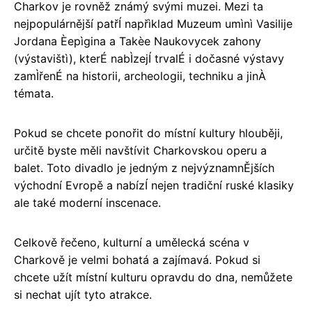
Charkov je rovněž známý svými muzei. Mezi ta
nejpopulárnější patřÍ napřìklad Muzeum umìnì Vasilije
Jordana Èepìgina a Takèe Naukovycek zahony
(výstavištì), kterÉ nabÌzejÍ trvalÉ i dočasné výstavy
zamÌřenÉ na historii, archeologii, techniku a jinÀ
témata.
Pokud se chcete ponořit do místní kultury hlouběji,
určitě byste měli navštívit Charkovskou operu a
balet. Toto divadlo je jedným z nejvýznamnĚjších
východní Evropě a nabízÍ nejen tradiční ruské klasiky
ale také moderní inscenace.
Celkově řečeno, kulturní a umělecká scéna v
Charkově je velmi bohatá a zajímavá. Pokud si
chcete užít místní kulturu opravdu do dna, nemůžete
si nechat ujít tyto atrakce.