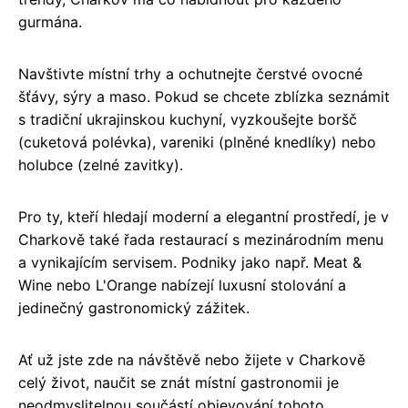
gurmána.
Navštivte místní trhy a ochutnejte čerstvé ovocné
šťávy, sýry a maso. Pokud se chcete zblízka seznámit
s tradiční ukrajinskou kuchyní, vyzkoušejte boršč
(cuketová polévka), vareniki (plněné knedlíky) nebo
holubce (zelné zavitky).
Pro ty, kteří hledají moderní a elegantní prostředí, je v
Charkově také řada restaurací s mezinárodním menu
a vynikajícím servisem. Podniky jako např. Meat &
Wine nebo L'Orange nabízejí luxusní stolování a
jedinečný gastronomický zážitek.
Ať už jste zde na návštěvě nebo žijete v Charkově
celý život, naučit se znát místní gastronomii je
neodmyslitelnou součástí objevování tohoto