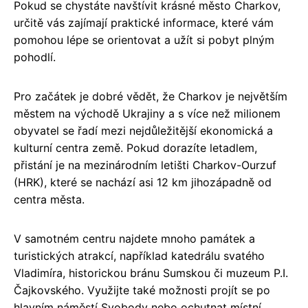
Pokud se chystáte navštívit krásné město Charkov,
určitě vás zajímají praktické informace, které vám
pomohou lépe se orientovat a užít si pobyt plným
pohodlí.
Pro začátek je dobré vědět, že Charkov je největším
městem na východě Ukrajiny a s více než milionem
obyvatel se řadí mezi nejdůležitější ekonomická a
kulturní centra země. Pokud dorazíte letadlem,
přistání je na mezinárodním letišti Charkov-Ourzuf
(HRK), které se nachází asi 12 km jihozápadně od
centra města.
V samotném centru najdete mnoho památek a
turistických atrakcí, například katedrálu svatého
Vladimíra, historickou bránu Sumskou či muzeum P.I.
Čajkovského. Využijte také možnosti projít se po
hlavním náměstí Svobody nebo ochutnat místní