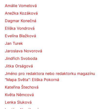
Amálie Vomelová
Anežka Kozáková
Dagmar Konečná
Eliška Vondrová
Evelína Blažková
Jan Turek
Jaroslava Novorová
Jindřich Svoboda
Jitka Orságová
Jméno pro redaktora nebo redaktorku magazínu
"Mapa Světa": Eliška Pokorná
Kateřina Štechová
Květa Němcová
Lenka Sluková