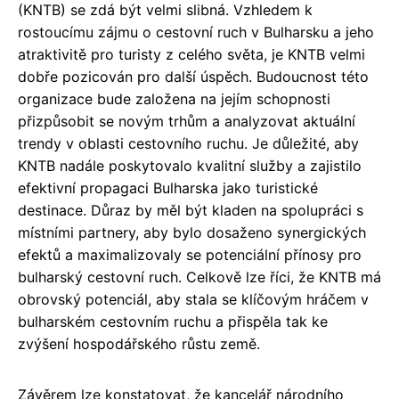
(KNTB) se zdá být velmi slibná. Vzhledem k
rostoucímu zájmu o cestovní ruch v Bulharsku a jeho
atraktivitě pro turisty z celého světa, je KNTB velmi
dobře pozicován pro další úspěch. Budoucnost této
organizace bude založena na jejím schopnosti
přizpůsobit se novým trhům a analyzovat aktuální
trendy v oblasti cestovního ruchu. Je důležité, aby
KNTB nadále poskytovalo kvalitní služby a zajistilo
efektivní propagaci Bulharska jako turistické
destinace. Důraz by měl být kladen na spolupráci s
místními partnery, aby bylo dosaženo synergických
efektů a maximalizovaly se potenciální přínosy pro
bulharský cestovní ruch. Celkově lze říci, že KNTB má
obrovský potenciál, aby stala se klíčovým hráčem v
bulharském cestovním ruchu a přispěla tak ke
zvýšení hospodářského růstu země.
Závěrem lze konstatovat, že kancelář národního