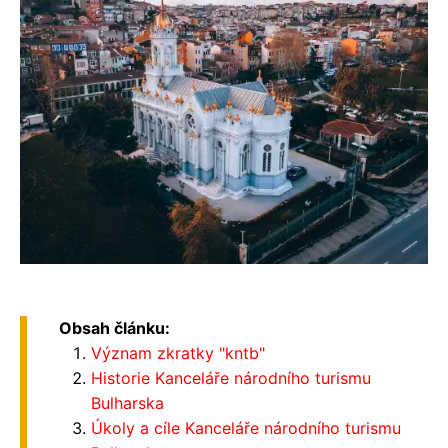
Obsah článku:
Význam zkratky "kntb"
Historie Kanceláře národního turismu
Bulharska
Úkoly a cíle Kanceláře národního turismu