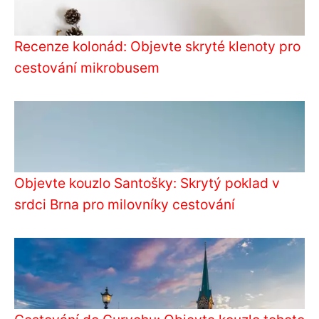
Recenze kolonád: Objevte skryté klenoty pro
cestování mikrobusem
Objevte kouzlo Santošky: Skrytý poklad v
srdci Brna pro milovníky cestování