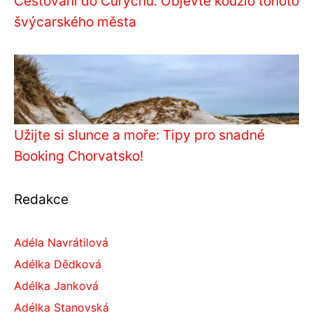
Cestování do Curychu: Objevte kouzlo tohoto
švýcarského města
Užijte si slunce a moře: Tipy pro snadné
Booking Chorvatsko!
Redakce
Adéla Navrátilová
Adélka Dědková
Adélka Janková
Adélka Stanovská