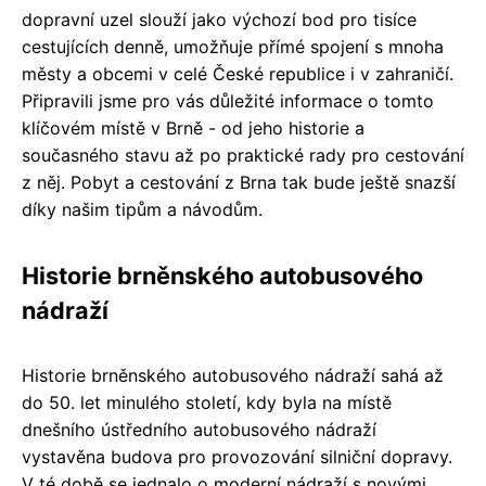
dopravní uzel slouží jako výchozí bod pro tisíce
cestujících denně, umožňuje přímé spojení s mnoha
městy a obcemi v celé České republice i v zahraničí.
Připravili jsme pro vás důležité informace o tomto
klíčovém místě v Brně - od jeho historie a
současného stavu až po praktické rady pro cestování
z něj. Pobyt a cestování z Brna tak bude ještě snazší
díky našim tipům a návodům.
Historie brněnského autobusového
nádraží
Historie brněnského autobusového nádraží sahá až
do 50. let minulého století, kdy byla na místě
dnešního ústředního autobusového nádraží
vystavěna budova pro provozování silniční dopravy.
V té době se jednalo o moderní nádraží s novými