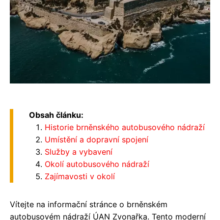
Obsah článku:
Historie brněnského autobusového nádraží
Umístění a dopravní spojení
Služby a vybavení
Okolí autobusového nádraží
Zajímavosti v okolí
Vítejte na informační stránce o brněnském
autobusovém nádraží ÚAN Zvonařka. Tento moderní