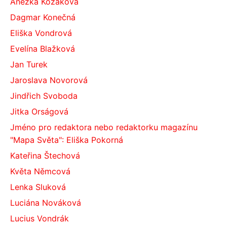
Anežka Kozáková
Dagmar Konečná
Eliška Vondrová
Evelína Blažková
Jan Turek
Jaroslava Novorová
Jindřich Svoboda
Jitka Orságová
Jméno pro redaktora nebo redaktorku magazínu
"Mapa Světa": Eliška Pokorná
Kateřina Štechová
Květa Němcová
Lenka Sluková
Luciána Nováková
Lucius Vondrák