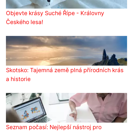
Objevte krásy Suché Řípe - Královny
Českého lesa!
Skotsko: Tajemná země plná přírodních krás
a historie
Seznam počasí: Nejlepší nástroj pro