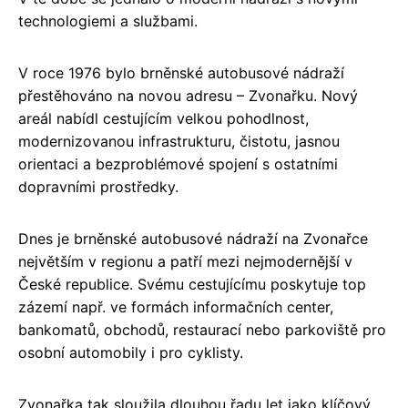
technologiemi a službami.
V roce 1976 bylo brněnské autobusové nádraží
přestěhováno na novou adresu – Zvonařku. Nový
areál nabídl cestujícím velkou pohodlnost,
modernizovanou infrastrukturu, čistotu, jasnou
orientaci a bezproblémové spojení s ostatními
dopravními prostředky.
Dnes je brněnské autobusové nádraží na Zvonařce
největším v regionu a patří mezi nejmodernější v
České republice. Svému cestujícímu poskytuje top
zázemí např. ve formách informačních center,
bankomatů, obchodů, restaurací nebo parkoviště pro
osobní automobily i pro cyklisty.
Zvonařka tak sloužila dlouhou řadu let jako klíčový