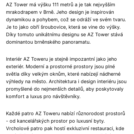
AZ Tower má výšku 111 metrů a je tak nejvyšším
mrakodrapem v Brně. Jeho design je inspirován
dynamikou a pohybem, což se odráží ve svém tvaru.
Je to jako obří šroubovice, která se vine do výšky.
Díky tomuto unikátnímu designu se AZ Tower stává
dominantou brněnského panoramatu.
Interiér AZ Toweru je stejně impozantní jako jeho
exteriér. Moderní a prostorné prostory jsou plné
světla díky velkým oknům, které nabízejí nádherné
výhledy na město. Architektura i design interiéru jsou
promyšlené do nejmenších detailů, aby poskytovaly
komfort a luxus pro návštěvníky.
Každé patro AZ Toweru nabízí různorodost prostorů
- od kancelářských prostor po luxusní byty.
Vrcholové patro pak hostí exkluzivní restauraci, kde