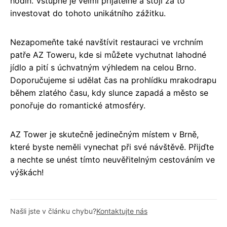
hodin. Vstupné je velmi přijatelné a stojí za to
investovat do tohoto unikátního zážitku.
Nezapomeňte také navštívit restauraci ve vrchním
patře AZ Toweru, kde si můžete vychutnat lahodné
jídlo a pití s úchvatným výhledem na celou Brno.
Doporučujeme si udělat čas na prohlídku mrakodrapu
během zlatého času, kdy slunce zapadá a město se
ponořuje do romantické atmosféry.
AZ Tower je skutečně jedinečným místem v Brně,
které byste neměli vynechat při své návštěvě. Přijďte
a nechte se unést tímto neuvěřitelným cestováním ve
výškách!
Našli jste v článku chybu?
Kontaktujte nás