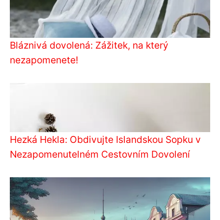
Bláznivá dovolená: Zážitek, na který
nezapomenete!
Hezká Hekla: Obdivujte Islandskou Sopku v
Nezapomenutelném Cestovním Dovolení