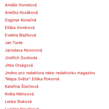
Amálie Vomelová
Anežka Kozáková
Dagmar Konečná
Eliška Vondrová
Evelína Blažková
Jan Turek
Jaroslava Novorová
Jindřich Svoboda
Jitka Orságová
Jméno pro redaktora nebo redaktorku magazínu
"Mapa Světa": Eliška Pokorná
Kateřina Štechová
Květa Němcová
Lenka Sluková