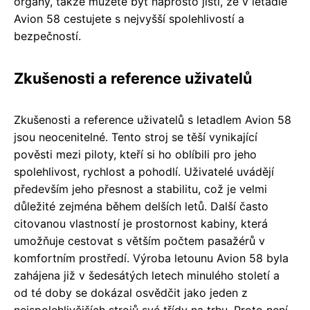
orgány, takže můžete být naprosto jistí, že v letadle
Avion 58 cestujete s nejvyšší spolehlivostí a
bezpečností.
Zkušenosti a reference uživatelů
Zkušenosti a reference uživatelů s letadlem Avion 58
jsou neocenitelné. Tento stroj se těší vynikající
pověsti mezi piloty, kteří si ho oblíbili pro jeho
spolehlivost, rychlost a pohodlí. Uživatelé uvádějí
především jeho přesnost a stabilitu, což je velmi
důležité zejména během delších letů. Další často
citovanou vlastností je prostornost kabiny, která
umožňuje cestovat s větším počtem pasažérů v
komfortním prostředí. Výroba letounu Avion 58 byla
zahájena již v šedesátých letech minulého století a
od té doby se dokázal osvědčit jako jeden z
nejspolehlivějších strojů své třídy na trhu. Proto není