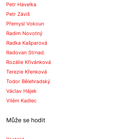
Petr Havelka
Petr Záviš
Přemysl Vokoun
Radim Novotný
Radka Kašparová
Radovan Strnad.
Rozálie Křivánková
Terezie Křenková
Todor Bělehradský
Václav Hájek
Vilém Kadlec
Může se hodit