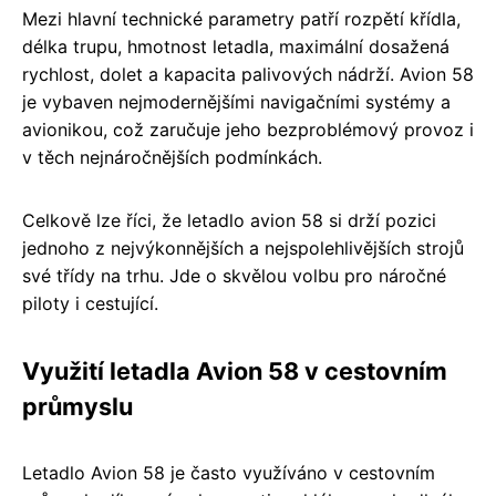
Mezi hlavní technické parametry patří rozpětí křídla,
délka trupu, hmotnost letadla, maximální dosažená
rychlost, dolet a kapacita palivových nádrží. Avion 58
je vybaven nejmodernějšími navigačními systémy a
avionikou, což zaručuje jeho bezproblémový provoz i
v těch nejnáročnějších podmínkách.
Celkově lze říci, že letadlo avion 58 si drží pozici
jednoho z nejvýkonnějších a nejspolehlivějších strojů
své třídy na trhu. Jde o skvělou volbu pro náročné
piloty i cestující.
Využití letadla Avion 58 v cestovním
průmyslu
Letadlo Avion 58 je často využíváno v cestovním