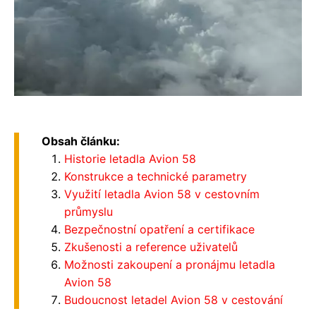
Obsah článku:
Historie letadla Avion 58
Konstrukce a technické parametry
Využití letadla Avion 58 v cestovním
průmyslu
Bezpečnostní opatření a certifikace
Zkušenosti a reference uživatelů
Možnosti zakoupení a pronájmu letadla
Avion 58
Budoucnost letadel Avion 58 v cestování