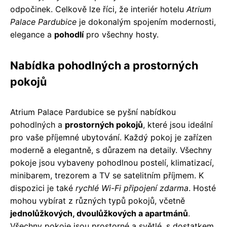
odpočinek. Celkově lze říci, že interiér hotelu
Atrium
Palace Pardubice
je dokonalým spojením modernosti,
elegance a
pohodlí
pro všechny hosty.
Nabídka pohodlných a prostorných
pokojů
Atrium Palace Pardubice se pyšní nabídkou
pohodlných a
prostorných pokojů
, které jsou ideální
pro vaše příjemné ubytování. Každý pokoj je zařízen
moderně a elegantně, s důrazem na detaily. Všechny
pokoje jsou vybaveny pohodlnou postelí, klimatizací,
minibarem, trezorem a TV se satelitním příjmem. K
dispozici je také
rychlé Wi-Fi připojení zdarma
. Hosté
mohou vybírat z různých typů pokojů, včetně
jednolůžkových, dvoulůžkových a apartmánů
.
Všechny pokoje jsou prostorné a světlé, s dostatkem