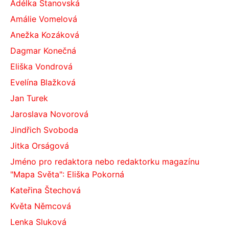
Adélka Stanovská
Amálie Vomelová
Anežka Kozáková
Dagmar Konečná
Eliška Vondrová
Evelína Blažková
Jan Turek
Jaroslava Novorová
Jindřich Svoboda
Jitka Orságová
Jméno pro redaktora nebo redaktorku magazínu
"Mapa Světa": Eliška Pokorná
Kateřina Štechová
Květa Němcová
Lenka Sluková