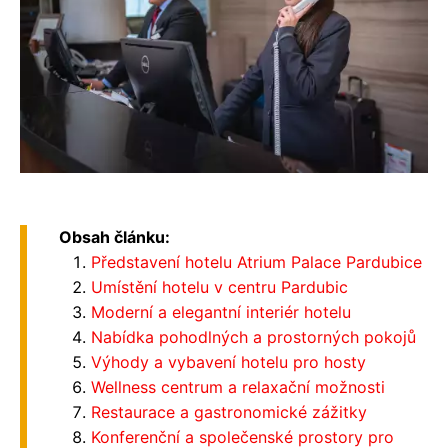
Obsah článku:
Představení hotelu Atrium Palace Pardubice
Umístění hotelu v centru Pardubic
Moderní a elegantní interiér hotelu
Nabídka pohodlných a prostorných pokojů
Výhody a vybavení hotelu pro hosty
Wellness centrum a relaxační možnosti
Restaurace a gastronomické zážitky
Konferenční a společenské prostory pro