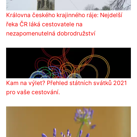
Královna českého krajinného ráje: Nejdelší
řeka ČR láká cestovatele na
nezapomenutelná dobrodružství
Kam na výlet? Přehled státních svátků 2021
pro vaše cestování.