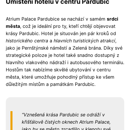
Umístění hotelu v centru Pardubic
Atrium Palace Pardubice se nachází v samém
srdci
města
, což je ideální pro ty, kteří chtějí objevovat
krásy Pardubic. Hotel je situován jen pár kroků od
historického centra
a
hlavních turistických atrakcí
,
jako je Pernštýnské náměstí a Zelená brána. Díky své
strategické poloze je hotel také snadno dostupný z
hlavního vlakového nádraží i autobusového terminálu.
Hostům tak nabízíme skvělé ubytování v centru
města, které umožňuje pohodlný přístup ke všem
důležitým místům a památkám Pardubic.
Vznešená krása Pardubic se odráží v
křišťálově čistých oknech Atrium Palace,
jako by se město zrcadlilo v klenotu své