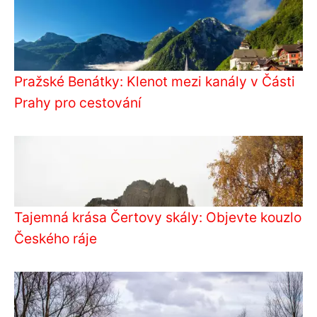
Pražské Benátky: Klenot mezi kanály v Části
Prahy pro cestování
Tajemná krása Čertovy skály: Objevte kouzlo
Českého ráje