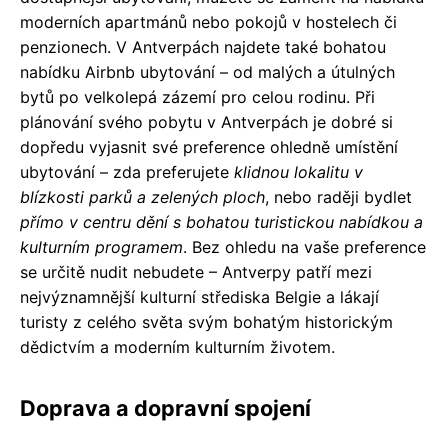
moderních apartmánů nebo pokojů v hostelech či
penzionech. V Antverpách najdete také bohatou
nabídku Airbnb ubytování – od malých a útulných
bytů po velkolepá zázemí pro celou rodinu. Při
plánování svého pobytu v Antverpách je dobré si
dopředu vyjasnit své preference ohledně umístění
ubytování – zda preferujete
klidnou lokalitu v
blízkosti parků a zelených ploch
, nebo raději bydlet
přímo v centru dění s bohatou turistickou nabídkou a
kulturním programem
. Bez ohledu na vaše preference
se určitě nudit nebudete – Antverpy patří mezi
nejvýznamnější kulturní střediska Belgie a lákají
turisty z celého světa svým bohatým historickým
dědictvím a moderním kulturním životem.
Doprava a dopravní spojení