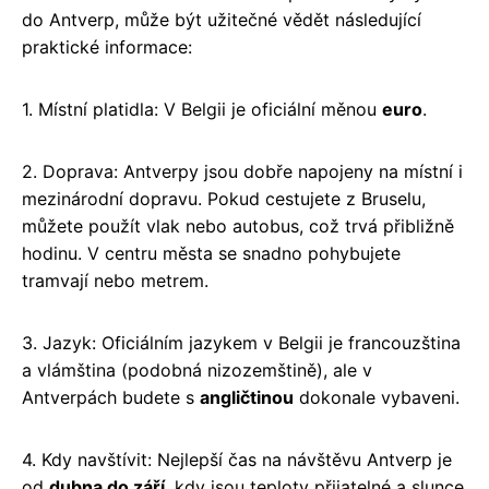
do Antverp, může být užitečné vědět následující
praktické informace:
1. Místní platidla: V Belgii je oficiální měnou
euro
.
2. Doprava: Antverpy jsou dobře napojeny na místní i
mezinárodní dopravu. Pokud cestujete z Bruselu,
můžete použít vlak nebo autobus, což trvá přibližně
hodinu. V centru města se snadno pohybujete
tramvají nebo metrem.
3. Jazyk: Oficiálním jazykem v Belgii je francouzština
a vlámština (podobná nizozemštině), ale v
Antverpách budete s
angličtinou
dokonale vybaveni.
4. Kdy navštívit: Nejlepší čas na návštěvu Antverp je
od
dubna do září
, kdy jsou teploty přijatelné a slunce