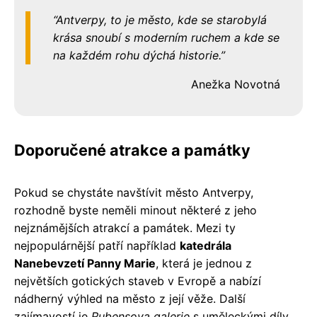
Antverpy, to je město, kde se starobylá
krása snoubí s moderním ruchem a kde se
na každém rohu dýchá historie.
Anežka Novotná
Doporučené atrakce a památky
Pokud se chystáte navštívit město Antverpy,
rozhodně byste neměli minout některé z jeho
nejznámějších atrakcí a památek. Mezi ty
nejpopulárnější patří například
katedrála
Nanebevzetí Panny Marie
, která je jednou z
největších gotických staveb v Evropě a nabízí
nádherný výhled na město z její věže. Další
zajímavostí je
Rubensova galerie
s uměleckými díly