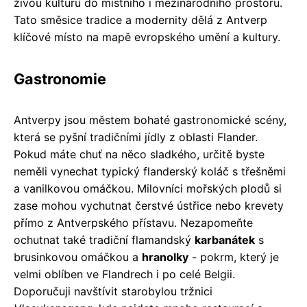
živou kulturu do místního i mezinárodního prostoru.
Tato směsice tradice a modernity dělá z Antverp
klíčové místo na mapě evropského umění a kultury.
Gastronomie
Antverpy jsou městem bohaté gastronomické scény,
která se pyšní tradičními jídly z oblasti Flander.
Pokud máte chuť na něco sladkého, určitě byste
neměli vynechat typický flanderský koláč s třešněmi
a vanilkovou omáčkou. Milovníci mořských plodů si
zase mohou vychutnat čerstvé ústřice nebo krevety
přímo z Antverpského přístavu. Nezapomeňte
ochutnat také tradiční flamandský
karbanátek
s
brusinkovou omáčkou a
hranolky
- pokrm, který je
velmi oblíben ve Flandrech i po celé Belgii.
Doporučuji navštívit starobylou tržnici