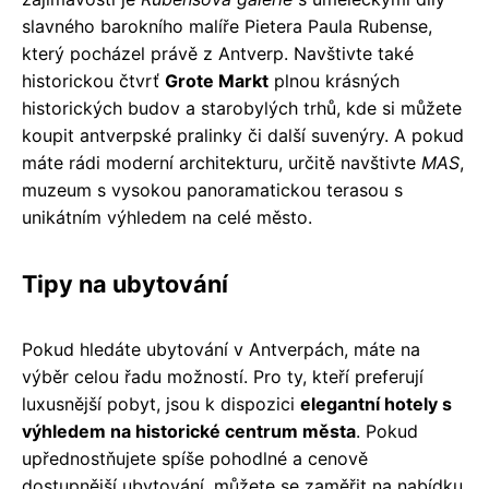
slavného barokního malíře Pietera Paula Rubense,
který pocházel právě z Antverp. Navštivte také
historickou čtvrť
Grote Markt
plnou krásných
historických budov a starobylých trhů, kde si můžete
koupit antverpské pralinky či další suvenýry. A pokud
máte rádi moderní architekturu, určitě navštivte
MAS
,
muzeum s vysokou panoramatickou terasou s
unikátním výhledem na celé město.
Tipy na ubytování
Pokud hledáte ubytování v Antverpách, máte na
výběr celou řadu možností. Pro ty, kteří preferují
luxusnější pobyt, jsou k dispozici
elegantní hotely s
výhledem na historické centrum města
. Pokud
upřednostňujete spíše pohodlné a cenově
dostupnější ubytování, můžete se zaměřit na nabídku