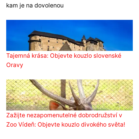
kam je na dovolenou
Tajemná krása: Objevte kouzlo slovenské
Oravy
Zažijte nezapomenutelné dobrodružství v
Zoo Vídeň: Objevte kouzlo divokého světa!