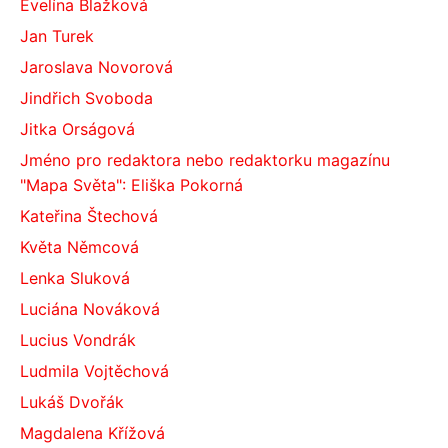
Evelína Blažková
Jan Turek
Jaroslava Novorová
Jindřich Svoboda
Jitka Orságová
Jméno pro redaktora nebo redaktorku magazínu
"Mapa Světa": Eliška Pokorná
Kateřina Štechová
Květa Němcová
Lenka Sluková
Luciána Nováková
Lucius Vondrák
Ludmila Vojtěchová
Lukáš Dvořák
Magdalena Křížová