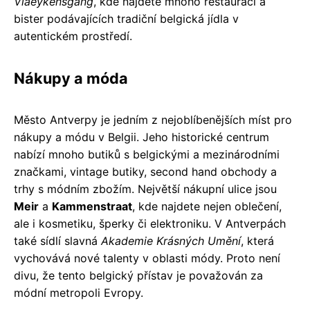
Vlaeykensgang
, kde najdete mnoho restaurací a
bister podávajících tradiční belgická jídla v
autentickém prostředí.
Nákupy a móda
Město Antverpy je jedním z nejoblíbenějších míst pro
nákupy a módu v Belgii. Jeho historické centrum
nabízí mnoho butiků s belgickými a mezinárodními
značkami, vintage butiky, second hand obchody a
trhy s módním zbožím. Největší nákupní ulice jsou
Meir
a
Kammenstraat
, kde najdete nejen oblečení,
ale i kosmetiku, šperky či elektroniku. V Antverpách
také sídlí slavná
Akademie Krásných Umění
, která
vychovává nové talenty v oblasti módy. Proto není
divu, že tento belgický přístav je považován za
módní metropoli Evropy.